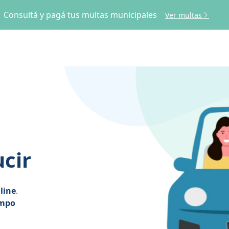
Consultá y pagá tus multas municipales
Ver multas
ucir
line
.
empo