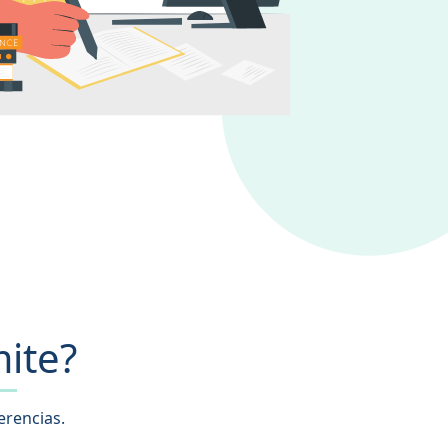
ite?
erencias.