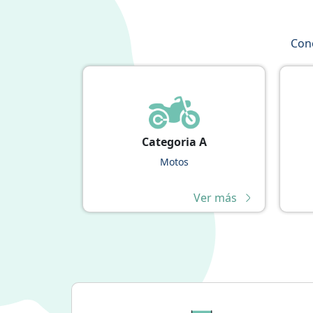
Cono
Categoria A
Motos
Ver más