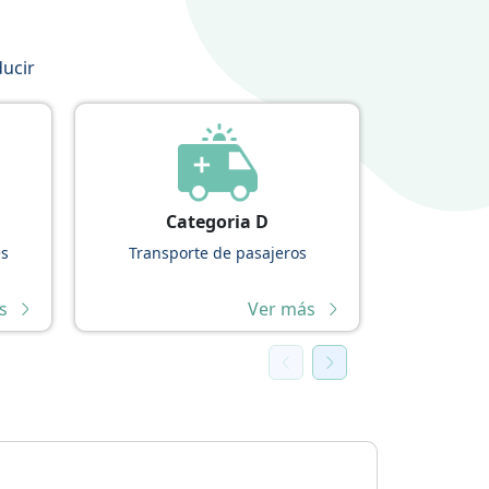
ducir
Categoria D
C
es
Transporte de pasajeros
Camiones y
s
Ver más